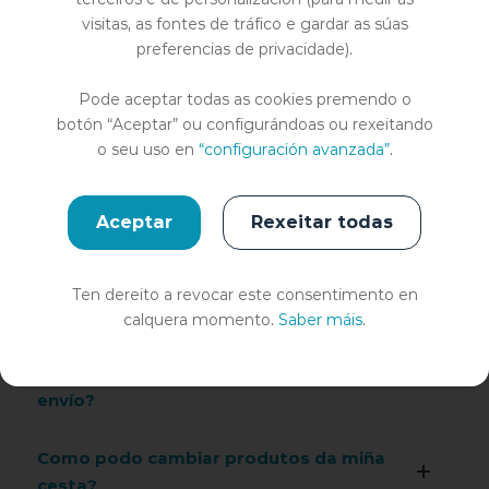
para recibir a entrega?
visitas, as fontes de tráfico e gardar as súas
preferencias de privacidade).
Que pasa se me vou de vacacións?
Pode aceptar todas as cookies premendo o
Podo deter/cancelar a miña subscrición
botón “Aceptar” ou configurándoas ou rexeitando
cando queira?
o seu uso en
“configuración avanzada”
.
Como reinicio a miña subscrición?
Aceptar
Rexeitar todas
Que hai que facer para indicar que quero
doar o próximo envío?
Ten dereito a revocar este consentimento en
calquera momento.
Saber máis
.
Que hai que facer para indicar que quero
regalar a un familiar ou amigo o próximo
envío?
Como podo cambiar produtos da miña
cesta?