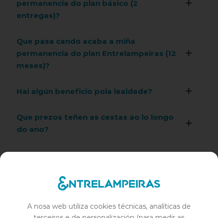
permanencia do plan básico (2
entregas)?
Que pasa cando acaba a miña
permanencia do plan Entrelampeiras (12
meses)?
Hai algún beneficio pola lealdade?
Que prezos teñen as cestas ao lo longo
do ano?
Que métodos de pago se admiten?
Cando e como se fan os pagos?
Que pasa se non estou no meu domicilio
A nosa web utiliza cookies técnicas, analíticas de
terceiros e de personalización (para medir as