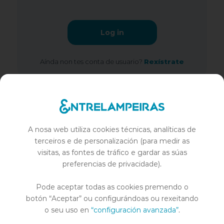
Log in
Aínda non tes conta de usuario?
Rexístrate
A nosa web utiliza cookies técnicas, analíticas de
terceiros e de personalización (para medir as
visitas, as fontes de tráfico e gardar as súas
entrelampo@entrelampo.com
preferencias de privacidade).
624 442 663
Pode aceptar todas as cookies premendo o
botón “Aceptar” ou configurándoas ou rexeitando
SOBRE NÓS
o seu uso en
“configuración avanzada”
.